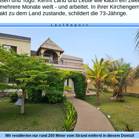
sen und Togo. Kennt Land und Leute wie kaum ein zweite
 mehrere Monate weilt - und arbeitet. In ihrer Kircheng
kt zu dem Land zustande, schildert die 73-Jährige.
Wir residierten nur rund 200 Meter vom Strand entfernt in diesem Domizil