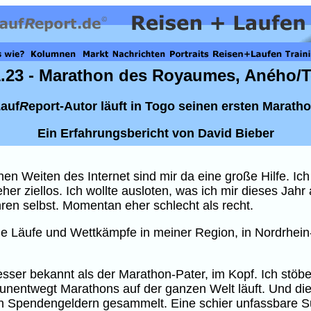
1.23 - Marathon des Royaumes, Aného/
auf
R
eport-Autor läuft in Togo seinen ersten Marath
Ein Erfahrungsbericht von David Bieber
chen Weiten des Internet sind mir da eine große Hilfe. Ic
r ziellos. Ich wollte ausloten, was ich mir dieses Jahr
hren selbst. Momentan eher schlecht als recht.
e Läufe und Wettkämpfe in meiner Region, in Nordrhein-W
sser bekannt als der Marathon-Pater, im Kopf. Ich stöber
unentwegt Marathons auf der ganzen Welt läuft. Und dies
 an Spendengeldern gesammelt. Eine schier unfassbare