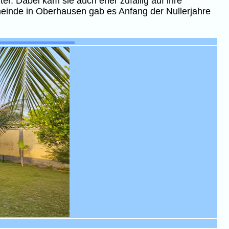
r. Dabei kam sie auch eher zufällig auf ihre
emeinde in Oberhausen gab es Anfang der Nullerjahre