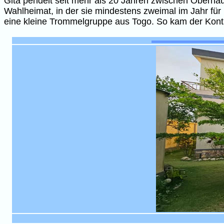
Gita pendelt seit mehr als 20 Jahren zwischen Oberhau
Wahlheimat, in der sie mindestens zweimal im Jahr für
eine kleine Trommelgruppe aus Togo. So kam der Konta