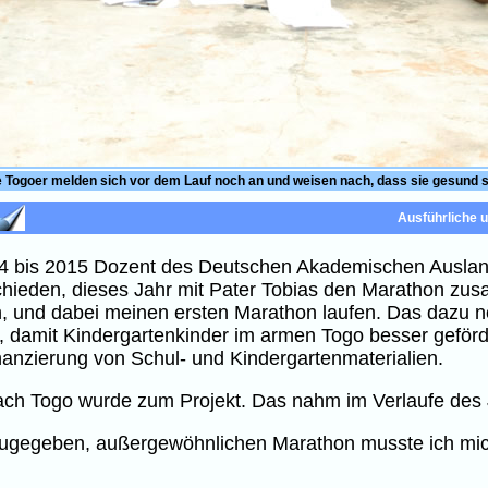
e Togoer melden sich vor dem Lauf noch an und weisen nach, dass sie gesund s
Ausführliche 
2014 bis 2015 Dozent des Deutschen Akademischen Auslan
chieden, dieses Jahr mit Pater Tobias den Marathon zus
en, und dabei meinen ersten Marathon laufen. Das dazu 
, damit Kindergartenkinder im armen Togo besser geförd
anzierung von Schul- und Kindergartenmaterialien.
se nach Togo wurde zum Projekt. Das nahm im Verlaufe d
, zugegeben, außergewöhnlichen Marathon musste ich mic