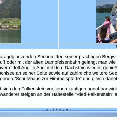
aragdglänzenden See inmitten seiner prächtigen Bergwel
Fuß oder mit der alten Dampfeisenbahn gelangt man wie 
unvermittelt Aug' in Aug' mit dem Dachstein wieder, ge
chlsee an seiner Seite sowie auf zahlreiche weitere Se
legenen "Schutzhaus zur Himmelspforte" und gleich daneb
 sich den Falkenstein vor, jenen kantigen unnahbar wirk
anderer steigen an der Haltestelle "Ried-Falkenstein" 