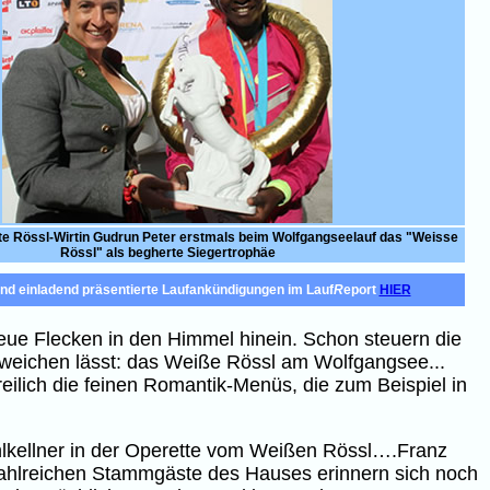
hte Rössl-Wirtin Gudrun Peter erstmals beim Wolfgangseelauf das "Weisse
Rössl" als begherte Siegertrophäe
und einladend präsentierte Laufankündigungen im Lauf
R
eport
HIER
heue Flecken in den Himmel hinein. Schon steuern die
 weichen lässt: das Weiße Rössl am Wolfgangsee...
lich die feinen Romantik-Menüs, die zum Beispiel in
ahlkellner in der Operette vom Weißen Rössl….Franz
 zahlreichen Stammgäste des Hauses erinnern sich noch