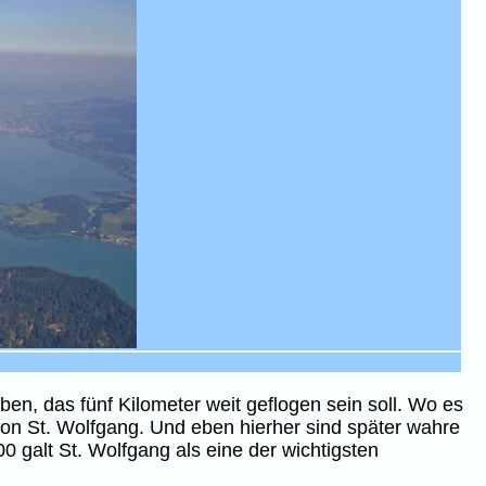
n, das fünf Kilometer weit geflogen sein soll. Wo es
 von St. Wolfgang. Und eben hierher sind später wahre
galt St. Wolfgang als eine der wichtigsten