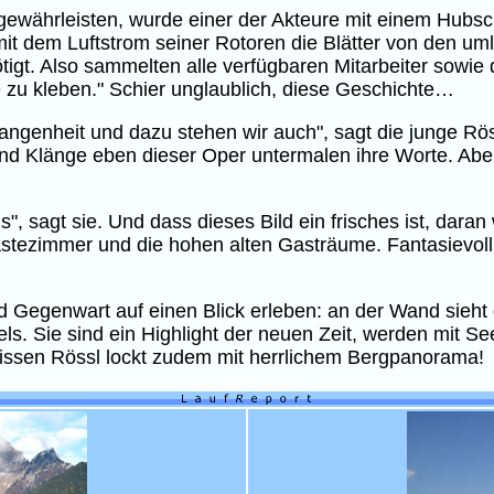
währleisten, wurde einer der Akteure mit einem Hubsch
mit dem Luftstrom seiner Rotoren die Blätter von den
ötigt. Also sammelten alle verfügbaren Mitarbeiter sow
e zu kleben." Schier unglaublich, diese Geschichte…
gangenheit und dazu stehen wir auch", sagt die junge R
nd Klänge eben dieser Oper untermalen ihre Worte. Aber s
sagt sie. Und dass dieses Bild ein frisches ist, daran w
 Gästezimmer und die hohen alten Gasträume. Fantasievol
Gegenwart auf einen Blick erleben: an der Wand sieht 
. Sie sind ein Highlight der neuen Zeit, werden mit S
ssen Rössl lockt zudem mit herrlichem Bergpanorama!