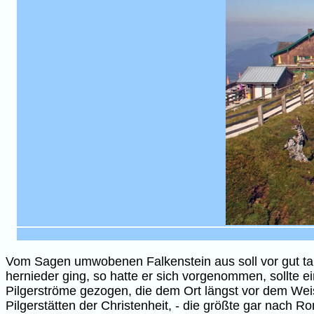
Vom Sagen umwobenen Falkenstein aus soll vor gut taus
hernieder ging, so hatte er sich vorgenommen, sollte e
Pilgerströme gezogen, die dem Ort längst vor dem Wei
Pilgerstätten der Christenheit, - die größte gar nach 