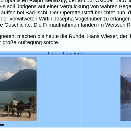
mponisten Ralph Benatzky, der am 16. Oktober 1957 in 
 Es soll übrigens auf einer Verquickung von wahren Bege
auffen bei Bad Ischl. Der Operettenstoff berichtet nun, 
st der verwitweten Wirtin Josepha Vogelhuber zu erlangen.
ese Geschichte. Die Filmaufnahmen fanden im Weissen R
gneten, machen bis heute die Runde. Hans Wieser, der T
r große Aufregung sorgte.
see