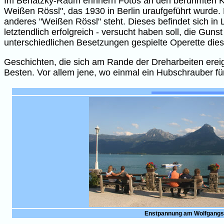
Im Benatzky-Raum erinnern Fotos an den berühmten Ko
Weißen Rössl", das 1930 in Berlin uraufgeführt wurde.
anderes "Weißen Rössl" steht. Dieses befindet sich in L
letztendlich erfolgreich - versucht haben soll, die Gun
unterschiedlichen Besetzungen gespielte Operette di
Geschichten, die sich am Rande der Dreharbeiten erei
Besten. Vor allem jene, wo einmal ein Hubschrauber fü
Enstpannung am Wolfgang