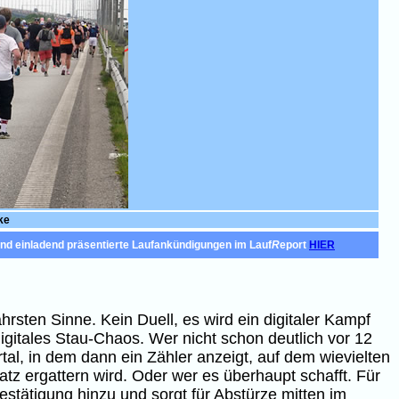
ke
und einladend präsentierte Laufankündigungen im Lauf
R
eport
HIER
rsten Sinne. Kein Duell, es wird ein digitaler Kampf
igitales Stau-Chaos. Wer nicht schon deutlich vor 12
al, in dem dann ein Zähler anzeigt, auf dem wievielten
tz ergattern wird. Oder wer es überhaupt schafft. Für
ätigung hinzu und sorgt für Abstürze mitten im