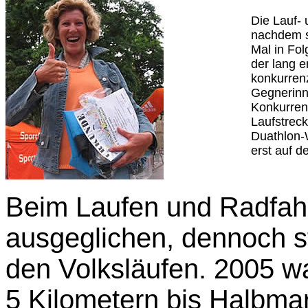
Die Lauf- 
nachdem s
Mal in Fol
der lang e
konkurrenz
Gegnerinne
Konkurrent
Laufstrec
Duathlon-
erst auf d
Beim Laufen und Radfahr
ausgeglichen, dennoch st
den Volksläufen. 2005 wa
5 Kilometern bis Halbma