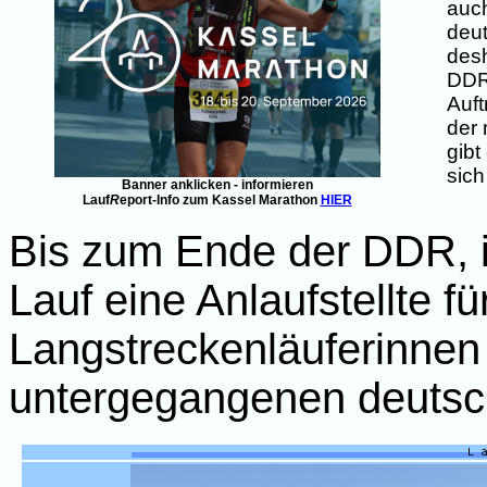
auch
deut
desh
DDR 
Auft
der 
gibt
sich
Banner anklicken - informieren
Lauf
R
eport-Info zum Kassel Marathon
HIER
Bis zum Ende der DDR, i
Lauf eine Anlaufstellte fü
Langstreckenläuferinnen
untergegangenen deutsch