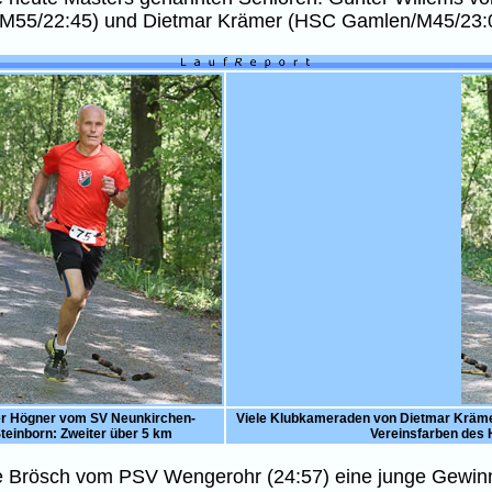
(M55/22:45) und Dietmar Krämer (HSC Gamlen/M45/23:
er Högner vom SV Neunkirchen-
Viele Klubkameraden von Dietmar Krämer 
teinborn: Zweiter über 5 km
Vereinsfarben des 
ie Brösch vom PSV Wengerohr (24:57) eine junge Gewinne