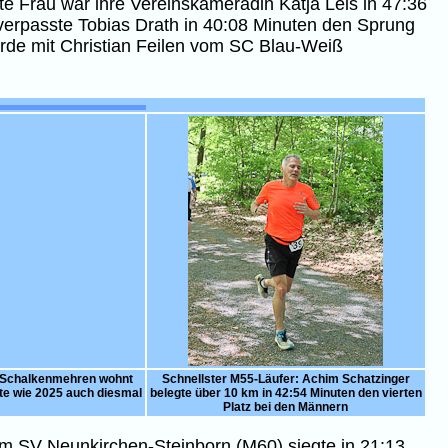
e Frau war ihre Vereinskameradin Katja Leis in 47:36
n verpasste Tobias Drath in 40:08 Minuten den Sprung
rde mit Christian Feilen vom SC Blau-Weiß
ß Schalkenmehren wohnt
Schnellster M55-Läufer: Achim Schatzinger
te wie 2025 auch diesmal
belegte über 10 km in 42:54 Minuten den vierten
Platz bei den Männern
m SV Neunkirchen-Steinborn (M60) siegte in 21:13