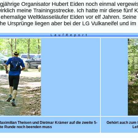
ngjährige Organisator Hubert Eiden noch einmal vergewis
 wirklich meine Trainingsstrecke. Ich hatte mir diese fün
hemalige Weltklasseläufer Eiden vor elf Jahren. Seine g
che Ursprünge liegen aber bei der LG Vulkaneifel und i
ximilian Theisen und Dietmar Krämer auf die zweite 5-
Gehört auch zum 
ste Runde noch beenden muss
Leh