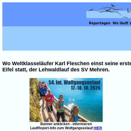
Wo Weltklasseläufer Karl Fleschen einst seine erste
Eifel statt, der Lehwaldlauf des SV Mehren.
Banner anklicken - informieren
Lauf
R
eport-Info zum Wolfgangseelauf
HIER