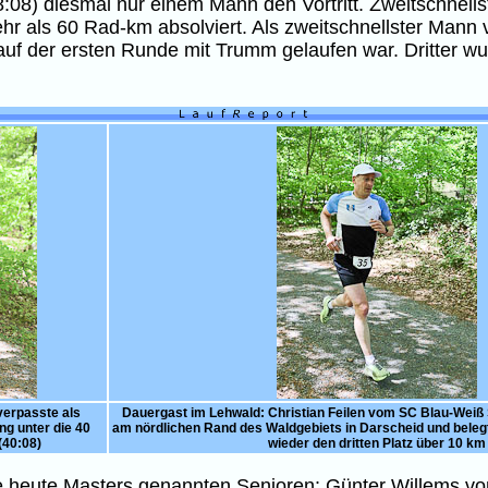
8) diesmal nur einem Mann den Vortritt. Zweitschnellst
mehr als 60 Rad-km absolviert. Als zweitschnellster Man
uf der ersten Runde mit Trumm gelaufen war. Dritter wu
verpasste als
Dauergast im Lehwald: Christian Feilen vom SC Blau-Wei
ng unter die 40
am nördlichen Rand des Waldgebiets in Darscheid und beleg
(40:08)
wieder den dritten Platz über 10 km
e heute Masters genannten Senioren: Günter Willems vo