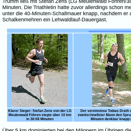
Trumm ließ mit Stefan Zens (LG Meulenwald Föhren/38:0
Minuten. Die Triathletin hatte zuvor allerdings schon 
unter die 40-Minuten-Schallmauer knapp, nachdem er a
Schalkenmehren ein Lehwaldlauf-Dauergast.
Klarer Sieger: Stefan Zens von der LG
Der vereinslose Tobias Drath 
Meulenwald Föhren siegte über 10 km
zweitschnellster Mann den Spru
in 38:08 Minuten
Minuten denkbar knapp 
Über 5 km dominierten bei den Männern im Übrigen di