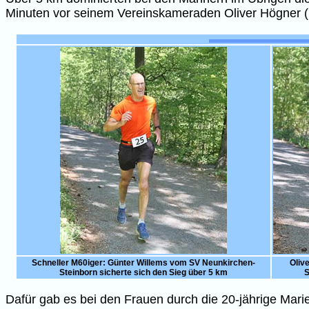
Minuten vor seinem Vereinskameraden Oliver Högner 
Schneller M60iger: Günter Willems vom SV Neunkirchen-
Oliv
Steinborn sicherte sich den Sieg über 5 km
S
Dafür gab es bei den Frauen durch die 20-jährige Mar