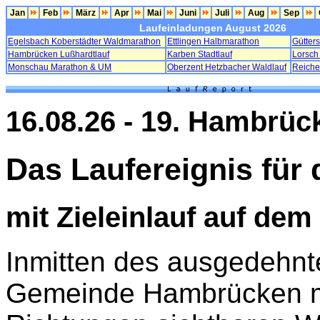
Jan
Feb
März
Apr
Mai
Juni
Juli
Aug
Sep
Laufeinladungen August 2026
Egelsbach Koberstädter Waldmarathon
Ettlingen Halbmarathon
Gütter
Hambrücken Lußhardtlauf
Karben Stadtlauf
Lorsch 
Monschau Marathon & UM
Oberzent Hetzbacher Waldlauf
Reiche
16.08.26 - 19. Hambrüc
Das Laufereignis für 
mit Zieleinlauf auf dem
Inmitten des ausgedehnt
Gemeinde Hambrücken mi